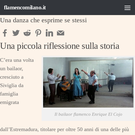
flamencomilano.it
Salta al contenuto
Una danza che esprime se stessi
Una piccola riflessione sulla storia
C’era una volta
un bailaor,
cresciuto a
Siviglia da
famiglia
emigrata
Il bailaor flamenco Enrique El Cojo
dall’Estremadura, titolare per oltre 50 anni di una delle più