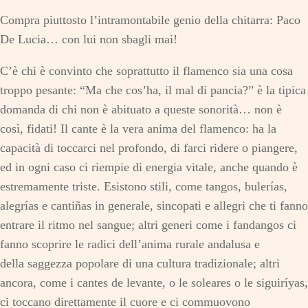
Compra piuttosto l’intramontabile genio della chitarra: Paco
De Lucia… con lui non sbagli mai!
C’è chi è convinto che soprattutto il flamenco sia una cosa
troppo pesante: “Ma che cos’ha, il mal di pancia?” è la tipica
domanda di chi non è abituato a queste sonorità… non è
così, fidati! Il cante è la vera anima del flamenco: ha la
capacità di toccarci nel profondo, di farci ridere o piangere,
ed in ogni caso ci riempie di energia vitale, anche quando è
estremamente triste. Esistono stili, come tangos, bulerías,
alegrías e cantiñas in generale, sincopati e allegri che ti fanno
entrare il ritmo nel sangue; altri generi come i fandangos ci
fanno scoprire le radici dell’anima rurale andalusa e
della saggezza popolare di una cultura tradizionale; altri
ancora, come i cantes de levante, o le soleares o le siguiríyas,
ci toccano direttamente il cuore e ci commuovono