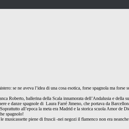
stero: se ne aveva l’idea di una cosa esotica, forse spagnola ma forse su
di Franca Roberto, ballerina della Scala innamorata dell’Andalusia e della 
acchere e danze spagnole di Laura Farré Jimeno, che portava da Barcellon
). Soprattutto all’epoca la meta era Madrid e la storica scuola Amor de D
 che spagnolo!
 le musicassette piene di fruscii -nei negozi il flamenco non era neanc