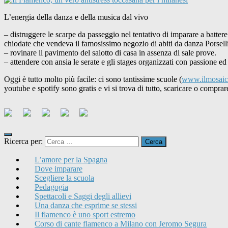
L’energia della danza e della musica dal vivo
– distruggere le scarpe da passeggio nel tentativo di imparare a battere
chiodate che vendeva il famosissimo negozio di abiti da danza Porselli
– rovinare il pavimento del salotto di casa in assenza di sale prove.
– attendere con ansia le serate e gli stages organizzati con passione e
Oggi è tutto molto più facile: ci sono tantissime scuole (
www.ilmosaic
youtube e spotify sono gratis e vi si trova di tutto, scaricare o compr
Ricerca per:
L’amore per la Spagna
Dove imparare
Scegliere la scuola
Pedagogia
Spettacoli e Saggi degli allievi
Una danza che esprime se stessi
Il flamenco è uno sport estremo
Corso di cante flamenco a Milano con Jeromo Segura