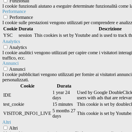
Funzionali
I cookie funzionali aiutano a eseguire determinate funzionalità come la 
Performance
Performance
I cookie sulle prestazioni vengono utilizzati per comprendere e analizza
Cookie
Durata
Descrizione
YSC
session
This cookies is set by Youtube and is used to track 
Analytics
Analytics
I cookie analitici vengono utilizzati per capire come i visitatori inter
traffico, ecc.
Annunci
Annunci
I cookie pubblicitari vengono utilizzati per fornire ai visitatori annun
personalizzati.
Cookie
Durata
1 year 24
Used by Google DoubleClick an
IDE
days
users with ads that are relevan
test_cookie
15 minutes
This cookie is set by doublecl
5 months 27
VISITOR_INFO1_LIVE
This cookie is set by Youtub
days
Altri
Altri