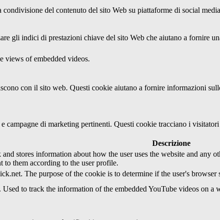
condivisione del contenuto del sito Web su piattaforme di social media, l
re gli indici di prestazioni chiave del sito Web che aiutano a fornire una
the views of embedded videos.
agiscono con il sito web. Questi cookie aiutano a fornire informazioni sul
ci e campagne di marketing pertinenti. Questi cookie tracciano i visitato
Descrizione
d stores information about how the user uses the website and any other
t to them according to the user profile.
ick.net. The purpose of the cookie is to determine if the user's browser
e. Used to track the information of the embedded YouTube videos on a w