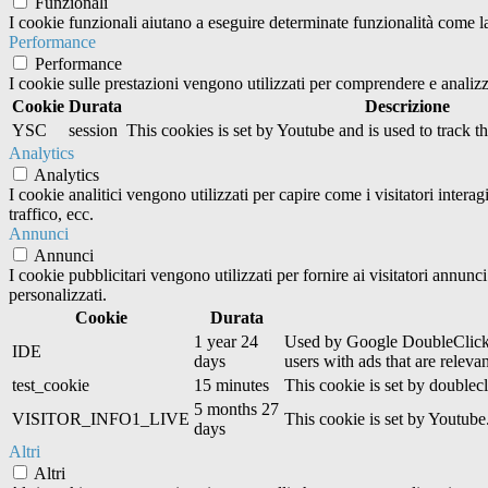
Funzionali
I cookie funzionali aiutano a eseguire determinate funzionalità come la 
Performance
Performance
I cookie sulle prestazioni vengono utilizzati per comprendere e analizza
Cookie
Durata
Descrizione
YSC
session
This cookies is set by Youtube and is used to track 
Analytics
Analytics
I cookie analitici vengono utilizzati per capire come i visitatori inter
traffico, ecc.
Annunci
Annunci
I cookie pubblicitari vengono utilizzati per fornire ai visitatori annun
personalizzati.
Cookie
Durata
1 year 24
Used by Google DoubleClick an
IDE
days
users with ads that are relevan
test_cookie
15 minutes
This cookie is set by doublecl
5 months 27
VISITOR_INFO1_LIVE
This cookie is set by Youtub
days
Altri
Altri