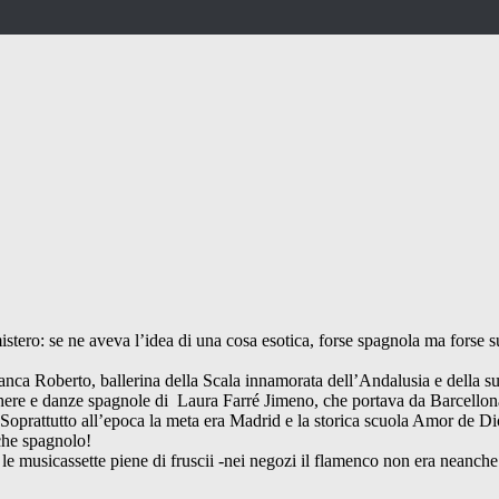
stero: se ne aveva l’idea di una cosa esotica, forse spagnola ma forse su
di Franca Roberto, ballerina della Scala innamorata dell’Andalusia e della 
acchere e danze spagnole di Laura Farré Jimeno, che portava da Barcellon
). Soprattutto all’epoca la meta era Madrid e la storica scuola Amor de D
 che spagnolo!
 le musicassette piene di fruscii -nei negozi il flamenco non era neanc