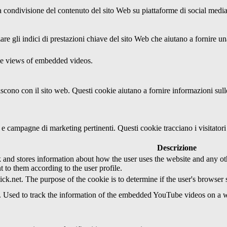
condivisione del contenuto del sito Web su piattaforme di social media, l
re gli indici di prestazioni chiave del sito Web che aiutano a fornire una
the views of embedded videos.
agiscono con il sito web. Questi cookie aiutano a fornire informazioni sul
ci e campagne di marketing pertinenti. Questi cookie tracciano i visitato
Descrizione
d stores information about how the user uses the website and any other
t to them according to the user profile.
ick.net. The purpose of the cookie is to determine if the user's browser
e. Used to track the information of the embedded YouTube videos on a w