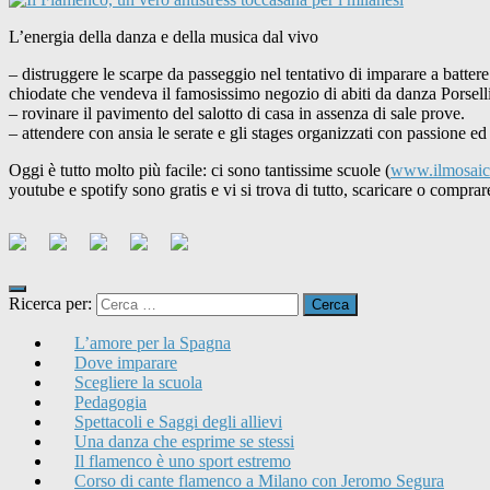
L’energia della danza e della musica dal vivo
– distruggere le scarpe da passeggio nel tentativo di imparare a battere
chiodate che vendeva il famosissimo negozio di abiti da danza Porselli
– rovinare il pavimento del salotto di casa in assenza di sale prove.
– attendere con ansia le serate e gli stages organizzati con passione e
Oggi è tutto molto più facile: ci sono tantissime scuole (
www.ilmosaic
youtube e spotify sono gratis e vi si trova di tutto, scaricare o compr
Ricerca per:
L’amore per la Spagna
Dove imparare
Scegliere la scuola
Pedagogia
Spettacoli e Saggi degli allievi
Una danza che esprime se stessi
Il flamenco è uno sport estremo
Corso di cante flamenco a Milano con Jeromo Segura