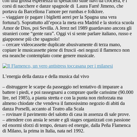
con una grossa esperienza di spettacolo sulle navi da crociera, e i
corsi di nacchere e danze spagnole di Laura Farré Jimeno, che
portava da Barcellona l’amore per rumbas e folklore.
– viaggiare (e pagare i biglietti aerei per la Spagna una vera
fortuna!). Soprattutto all’epoca la meta era Madrid e la storica scuola
Amor de Dios, poi Sevilla. A Jerez nel 1989 guardavano ancora gli
stranieri come “gente rara”. Oggi vi si sente parlare italiano, russo e
giapponese più che spagnolo!
– cercare videocassette duplicate abusivamente di terza mano,
copiare le musicassette piene di fruscii -nei negozi il flamenco non
era neanche contemplato come genere musicale.
L’energia della danza e della musica dal vivo
– distruggere le scarpe da passeggio nel tentativo di imparare a
battere i piedi, e poi rassegnarsi a comprare quelle carissime (90.000
lire, nel 1985), a pianta stretta e con la punta non rinforzata ma
almeno chiodate che vendeva il famosissimo negozio di abiti da
danza Porselli, accanto al Teatro alla Scala
– rovinare il pavimento del salotto di casa in assenza di sale prove.
– attendere con ansia le serate e gli stages organizzati con passione
ed enormi sforzi di tempo, denaro ed energie, dalla Peña Flamenca
di Milano, la prima in Italia, nata nel 1992.