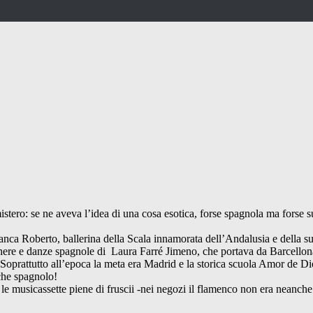
stero: se ne aveva l’idea di una cosa esotica, forse spagnola ma forse su
di Franca Roberto, ballerina della Scala innamorata dell’Andalusia e della 
acchere e danze spagnole di Laura Farré Jimeno, che portava da Barcellon
). Soprattutto all’epoca la meta era Madrid e la storica scuola Amor de D
 che spagnolo!
 le musicassette piene di fruscii -nei negozi il flamenco non era neanc