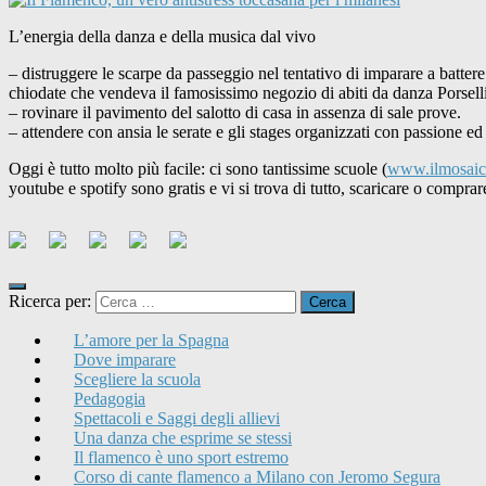
L’energia della danza e della musica dal vivo
– distruggere le scarpe da passeggio nel tentativo di imparare a battere
chiodate che vendeva il famosissimo negozio di abiti da danza Porselli
– rovinare il pavimento del salotto di casa in assenza di sale prove.
– attendere con ansia le serate e gli stages organizzati con passione e
Oggi è tutto molto più facile: ci sono tantissime scuole (
www.ilmosaic
youtube e spotify sono gratis e vi si trova di tutto, scaricare o compr
Ricerca per:
L’amore per la Spagna
Dove imparare
Scegliere la scuola
Pedagogia
Spettacoli e Saggi degli allievi
Una danza che esprime se stessi
Il flamenco è uno sport estremo
Corso di cante flamenco a Milano con Jeromo Segura