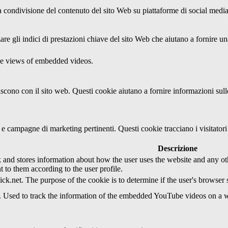
condivisione del contenuto del sito Web su piattaforme di social media, l
re gli indici di prestazioni chiave del sito Web che aiutano a fornire una
the views of embedded videos.
agiscono con il sito web. Questi cookie aiutano a fornire informazioni sul
ci e campagne di marketing pertinenti. Questi cookie tracciano i visitato
Descrizione
d stores information about how the user uses the website and any other
t to them according to the user profile.
ick.net. The purpose of the cookie is to determine if the user's browser
e. Used to track the information of the embedded YouTube videos on a w