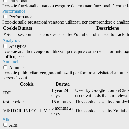
Funzionali
I cookie funzionali aiutano a eseguire determinate funzionalità come la 
Performance
Performance
I cookie sulle prestazioni vengono utilizzati per comprendere e analizza
Cookie
Durata
Descrizione
YSC
session
This cookies is set by Youtube and is used to track 
Analytics
Analytics
I cookie analitici vengono utilizzati per capire come i visitatori inter
traffico, ecc.
Annunci
Annunci
I cookie pubblicitari vengono utilizzati per fornire ai visitatori annun
personalizzati.
Cookie
Durata
1 year 24
Used by Google DoubleClick an
IDE
days
users with ads that are relevan
test_cookie
15 minutes
This cookie is set by doublecl
5 months 27
VISITOR_INFO1_LIVE
This cookie is set by Youtub
days
Altri
Altri