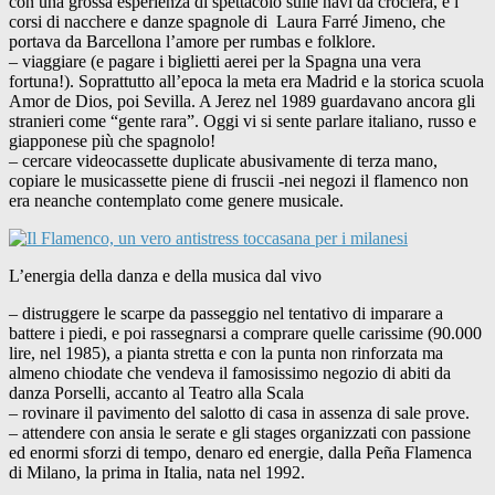
con una grossa esperienza di spettacolo sulle navi da crociera, e i
corsi di nacchere e danze spagnole di Laura Farré Jimeno, che
portava da Barcellona l’amore per rumbas e folklore.
– viaggiare (e pagare i biglietti aerei per la Spagna una vera
fortuna!). Soprattutto all’epoca la meta era Madrid e la storica scuola
Amor de Dios, poi Sevilla. A Jerez nel 1989 guardavano ancora gli
stranieri come “gente rara”. Oggi vi si sente parlare italiano, russo e
giapponese più che spagnolo!
– cercare videocassette duplicate abusivamente di terza mano,
copiare le musicassette piene di fruscii -nei negozi il flamenco non
era neanche contemplato come genere musicale.
L’energia della danza e della musica dal vivo
– distruggere le scarpe da passeggio nel tentativo di imparare a
battere i piedi, e poi rassegnarsi a comprare quelle carissime (90.000
lire, nel 1985), a pianta stretta e con la punta non rinforzata ma
almeno chiodate che vendeva il famosissimo negozio di abiti da
danza Porselli, accanto al Teatro alla Scala
– rovinare il pavimento del salotto di casa in assenza di sale prove.
– attendere con ansia le serate e gli stages organizzati con passione
ed enormi sforzi di tempo, denaro ed energie, dalla Peña Flamenca
di Milano, la prima in Italia, nata nel 1992.