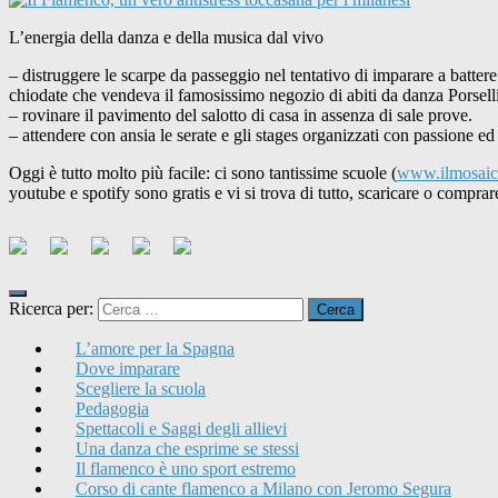
L’energia della danza e della musica dal vivo
– distruggere le scarpe da passeggio nel tentativo di imparare a battere
chiodate che vendeva il famosissimo negozio di abiti da danza Porselli
– rovinare il pavimento del salotto di casa in assenza di sale prove.
– attendere con ansia le serate e gli stages organizzati con passione e
Oggi è tutto molto più facile: ci sono tantissime scuole (
www.ilmosaic
youtube e spotify sono gratis e vi si trova di tutto, scaricare o compr
Ricerca per:
L’amore per la Spagna
Dove imparare
Scegliere la scuola
Pedagogia
Spettacoli e Saggi degli allievi
Una danza che esprime se stessi
Il flamenco è uno sport estremo
Corso di cante flamenco a Milano con Jeromo Segura