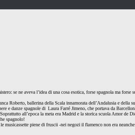
stero: se ne aveva l’idea di una cosa esotica, forse spagnola ma forse su
di Franca Roberto, ballerina della Scala innamorata dell’Andalusia e della 
acchere e danze spagnole di Laura Farré Jimeno, che portava da Barcellon
). Soprattutto all’epoca la meta era Madrid e la storica scuola Amor de D
 che spagnolo!
 le musicassette piene di fruscii -nei negozi il flamenco non era neanc