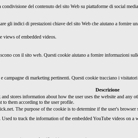
condivisione del contenuto del sito Web su piattaforme di social media, l
re gli indici di prestazioni chiave del sito Web che aiutano a fornire una
the views of embedded videos.
agiscono con il sito web. Questi cookie aiutano a fornire informazioni sul
ci e campagne di marketing pertinenti. Questi cookie tracciano i visitato
Descrizione
d stores information about how the user uses the website and any other
t to them according to the user profile.
ick.net. The purpose of the cookie is to determine if the user's browser
e. Used to track the information of the embedded YouTube videos on a w