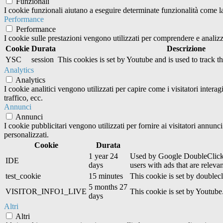
Funzionali
I cookie funzionali aiutano a eseguire determinate funzionalità come la 
Performance
Performance
I cookie sulle prestazioni vengono utilizzati per comprendere e analizza
Cookie
Durata
Descrizione
YSC
session
This cookies is set by Youtube and is used to track 
Analytics
Analytics
I cookie analitici vengono utilizzati per capire come i visitatori inter
traffico, ecc.
Annunci
Annunci
I cookie pubblicitari vengono utilizzati per fornire ai visitatori annun
personalizzati.
Cookie
Durata
1 year 24
Used by Google DoubleClick an
IDE
days
users with ads that are relevan
test_cookie
15 minutes
This cookie is set by doublecl
5 months 27
VISITOR_INFO1_LIVE
This cookie is set by Youtub
days
Altri
Altri