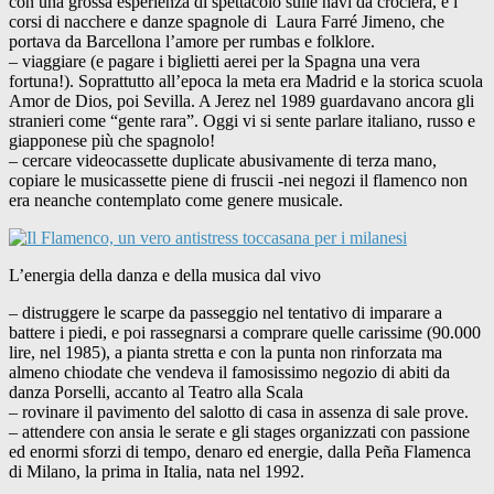
con una grossa esperienza di spettacolo sulle navi da crociera, e i
corsi di nacchere e danze spagnole di Laura Farré Jimeno, che
portava da Barcellona l’amore per rumbas e folklore.
– viaggiare (e pagare i biglietti aerei per la Spagna una vera
fortuna!). Soprattutto all’epoca la meta era Madrid e la storica scuola
Amor de Dios, poi Sevilla. A Jerez nel 1989 guardavano ancora gli
stranieri come “gente rara”. Oggi vi si sente parlare italiano, russo e
giapponese più che spagnolo!
– cercare videocassette duplicate abusivamente di terza mano,
copiare le musicassette piene di fruscii -nei negozi il flamenco non
era neanche contemplato come genere musicale.
L’energia della danza e della musica dal vivo
– distruggere le scarpe da passeggio nel tentativo di imparare a
battere i piedi, e poi rassegnarsi a comprare quelle carissime (90.000
lire, nel 1985), a pianta stretta e con la punta non rinforzata ma
almeno chiodate che vendeva il famosissimo negozio di abiti da
danza Porselli, accanto al Teatro alla Scala
– rovinare il pavimento del salotto di casa in assenza di sale prove.
– attendere con ansia le serate e gli stages organizzati con passione
ed enormi sforzi di tempo, denaro ed energie, dalla Peña Flamenca
di Milano, la prima in Italia, nata nel 1992.