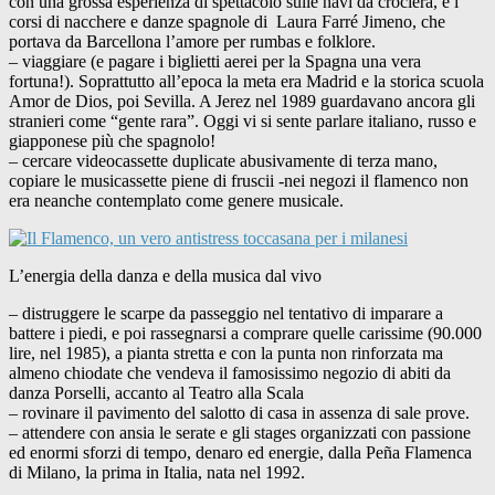
con una grossa esperienza di spettacolo sulle navi da crociera, e i
corsi di nacchere e danze spagnole di Laura Farré Jimeno, che
portava da Barcellona l’amore per rumbas e folklore.
– viaggiare (e pagare i biglietti aerei per la Spagna una vera
fortuna!). Soprattutto all’epoca la meta era Madrid e la storica scuola
Amor de Dios, poi Sevilla. A Jerez nel 1989 guardavano ancora gli
stranieri come “gente rara”. Oggi vi si sente parlare italiano, russo e
giapponese più che spagnolo!
– cercare videocassette duplicate abusivamente di terza mano,
copiare le musicassette piene di fruscii -nei negozi il flamenco non
era neanche contemplato come genere musicale.
L’energia della danza e della musica dal vivo
– distruggere le scarpe da passeggio nel tentativo di imparare a
battere i piedi, e poi rassegnarsi a comprare quelle carissime (90.000
lire, nel 1985), a pianta stretta e con la punta non rinforzata ma
almeno chiodate che vendeva il famosissimo negozio di abiti da
danza Porselli, accanto al Teatro alla Scala
– rovinare il pavimento del salotto di casa in assenza di sale prove.
– attendere con ansia le serate e gli stages organizzati con passione
ed enormi sforzi di tempo, denaro ed energie, dalla Peña Flamenca
di Milano, la prima in Italia, nata nel 1992.