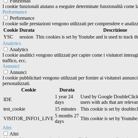
Funzionali
I cookie funzionali aiutano a eseguire determinate funzionalità come la 
Performance
Performance
I cookie sulle prestazioni vengono utilizzati per comprendere e analizza
Cookie
Durata
Descrizione
YSC
session
This cookies is set by Youtube and is used to track 
Analytics
Analytics
I cookie analitici vengono utilizzati per capire come i visitatori inter
traffico, ecc.
Annunci
Annunci
I cookie pubblicitari vengono utilizzati per fornire ai visitatori annun
personalizzati.
Cookie
Durata
1 year 24
Used by Google DoubleClick an
IDE
days
users with ads that are relevan
test_cookie
15 minutes
This cookie is set by doublecl
5 months 27
VISITOR_INFO1_LIVE
This cookie is set by Youtub
days
Altri
Altri