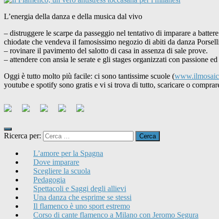
L’energia della danza e della musica dal vivo
– distruggere le scarpe da passeggio nel tentativo di imparare a battere
chiodate che vendeva il famosissimo negozio di abiti da danza Porselli
– rovinare il pavimento del salotto di casa in assenza di sale prove.
– attendere con ansia le serate e gli stages organizzati con passione e
Oggi è tutto molto più facile: ci sono tantissime scuole (
www.ilmosaic
youtube e spotify sono gratis e vi si trova di tutto, scaricare o compr
Ricerca per:
L’amore per la Spagna
Dove imparare
Scegliere la scuola
Pedagogia
Spettacoli e Saggi degli allievi
Una danza che esprime se stessi
Il flamenco è uno sport estremo
Corso di cante flamenco a Milano con Jeromo Segura