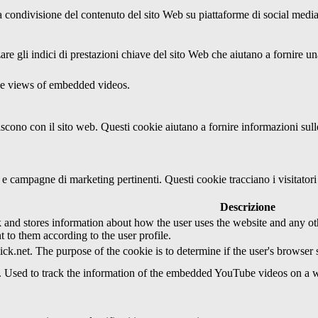
condivisione del contenuto del sito Web su piattaforme di social media, l
re gli indici di prestazioni chiave del sito Web che aiutano a fornire una
the views of embedded videos.
agiscono con il sito web. Questi cookie aiutano a fornire informazioni sul
ci e campagne di marketing pertinenti. Questi cookie tracciano i visitato
Descrizione
d stores information about how the user uses the website and any other
t to them according to the user profile.
ick.net. The purpose of the cookie is to determine if the user's browser
e. Used to track the information of the embedded YouTube videos on a w