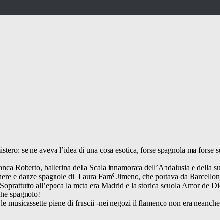
stero: se ne aveva l’idea di una cosa esotica, forse spagnola ma forse su
di Franca Roberto, ballerina della Scala innamorata dell’Andalusia e della 
acchere e danze spagnole di Laura Farré Jimeno, che portava da Barcellon
). Soprattutto all’epoca la meta era Madrid e la storica scuola Amor de D
 che spagnolo!
 le musicassette piene di fruscii -nei negozi il flamenco non era neanc