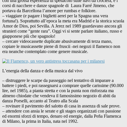
con una grossa esperienza di spettacolo sulle navi da crociera, e i
corsi di nacchere e danze spagnole di Laura Farré Jimeno, che
portava da Barcellona l’amore per rumbas e folklore.
– viaggiare (e pagare i biglietti aerei per la Spagna una vera
fortuna!). Soprattutto all’epoca la meta era Madrid e la storica scuola
Amor de Dios, poi Sevilla. A Jerez nel 1989 guardavano ancora gli
stranieri come “gente rara”. Oggi vi si sente parlare italiano, russo e
giapponese più che spagnolo!
– cercare videocassette duplicate abusivamente di terza mano,
copiare le musicassette piene di fruscii -nei negozi il flamenco non
era neanche contemplato come genere musicale.
L’energia della danza e della musica dal vivo
– distruggere le scarpe da passeggio nel tentativo di imparare a
battere i piedi, e poi rassegnarsi a comprare quelle carissime (90.000
lire, nel 1985), a pianta stretta e con la punta non rinforzata ma
almeno chiodate che vendeva il famosissimo negozio di abiti da
danza Porselli, accanto al Teatro alla Scala
– rovinare il pavimento del salotto di casa in assenza di sale prove.
– attendere con ansia le serate e gli stages organizzati con passione
ed enormi sforzi di tempo, denaro ed energie, dalla Peña Flamenca
di Milano, la prima in Italia, nata nel 1992.