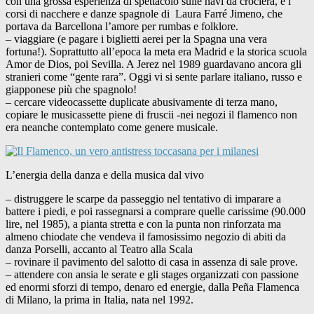
con una grossa esperienza di spettacolo sulle navi da crociera, e i
corsi di nacchere e danze spagnole di Laura Farré Jimeno, che
portava da Barcellona l’amore per rumbas e folklore.
– viaggiare (e pagare i biglietti aerei per la Spagna una vera
fortuna!). Soprattutto all’epoca la meta era Madrid e la storica scuola
Amor de Dios, poi Sevilla. A Jerez nel 1989 guardavano ancora gli
stranieri come “gente rara”. Oggi vi si sente parlare italiano, russo e
giapponese più che spagnolo!
– cercare videocassette duplicate abusivamente di terza mano,
copiare le musicassette piene di fruscii -nei negozi il flamenco non
era neanche contemplato come genere musicale.
L’energia della danza e della musica dal vivo
– distruggere le scarpe da passeggio nel tentativo di imparare a
battere i piedi, e poi rassegnarsi a comprare quelle carissime (90.000
lire, nel 1985), a pianta stretta e con la punta non rinforzata ma
almeno chiodate che vendeva il famosissimo negozio di abiti da
danza Porselli, accanto al Teatro alla Scala
– rovinare il pavimento del salotto di casa in assenza di sale prove.
– attendere con ansia le serate e gli stages organizzati con passione
ed enormi sforzi di tempo, denaro ed energie, dalla Peña Flamenca
di Milano, la prima in Italia, nata nel 1992.