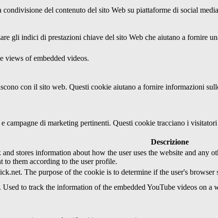
condivisione del contenuto del sito Web su piattaforme di social media, l
re gli indici di prestazioni chiave del sito Web che aiutano a fornire una
the views of embedded videos.
agiscono con il sito web. Questi cookie aiutano a fornire informazioni sul
ci e campagne di marketing pertinenti. Questi cookie tracciano i visitato
Descrizione
d stores information about how the user uses the website and any other
t to them according to the user profile.
ick.net. The purpose of the cookie is to determine if the user's browser
e. Used to track the information of the embedded YouTube videos on a w