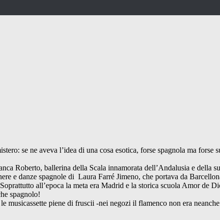
stero: se ne aveva l’idea di una cosa esotica, forse spagnola ma forse su
di Franca Roberto, ballerina della Scala innamorata dell’Andalusia e della 
acchere e danze spagnole di Laura Farré Jimeno, che portava da Barcellon
). Soprattutto all’epoca la meta era Madrid e la storica scuola Amor de D
 che spagnolo!
 le musicassette piene di fruscii -nei negozi il flamenco non era neanc