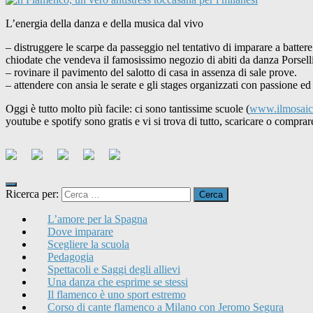
L’energia della danza e della musica dal vivo
– distruggere le scarpe da passeggio nel tentativo di imparare a battere
chiodate che vendeva il famosissimo negozio di abiti da danza Porselli
– rovinare il pavimento del salotto di casa in assenza di sale prove.
– attendere con ansia le serate e gli stages organizzati con passione e
Oggi è tutto molto più facile: ci sono tantissime scuole (
www.ilmosaic
youtube e spotify sono gratis e vi si trova di tutto, scaricare o compr
Ricerca per:
L’amore per la Spagna
Dove imparare
Scegliere la scuola
Pedagogia
Spettacoli e Saggi degli allievi
Una danza che esprime se stessi
Il flamenco è uno sport estremo
Corso di cante flamenco a Milano con Jeromo Segura