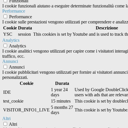
Funzionali
I cookie funzionali aiutano a eseguire determinate funzionalità come la 
Performance
Performance
I cookie sulle prestazioni vengono utilizzati per comprendere e analizza
Cookie
Durata
Descrizione
YSC
session
This cookies is set by Youtube and is used to track 
Analytics
Analytics
I cookie analitici vengono utilizzati per capire come i visitatori inter
traffico, ecc.
Annunci
Annunci
I cookie pubblicitari vengono utilizzati per fornire ai visitatori annun
personalizzati.
Cookie
Durata
1 year 24
Used by Google DoubleClick an
IDE
days
users with ads that are relevan
test_cookie
15 minutes
This cookie is set by doublecl
5 months 27
VISITOR_INFO1_LIVE
This cookie is set by Youtub
days
Altri
Altri