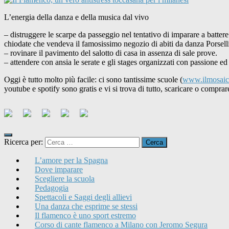
L’energia della danza e della musica dal vivo
– distruggere le scarpe da passeggio nel tentativo di imparare a battere
chiodate che vendeva il famosissimo negozio di abiti da danza Porselli
– rovinare il pavimento del salotto di casa in assenza di sale prove.
– attendere con ansia le serate e gli stages organizzati con passione e
Oggi è tutto molto più facile: ci sono tantissime scuole (
www.ilmosaic
youtube e spotify sono gratis e vi si trova di tutto, scaricare o compr
Ricerca per:
L’amore per la Spagna
Dove imparare
Scegliere la scuola
Pedagogia
Spettacoli e Saggi degli allievi
Una danza che esprime se stessi
Il flamenco è uno sport estremo
Corso di cante flamenco a Milano con Jeromo Segura