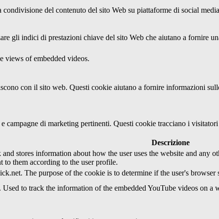
condivisione del contenuto del sito Web su piattaforme di social media, l
re gli indici di prestazioni chiave del sito Web che aiutano a fornire una
the views of embedded videos.
agiscono con il sito web. Questi cookie aiutano a fornire informazioni sul
ci e campagne di marketing pertinenti. Questi cookie tracciano i visitato
Descrizione
d stores information about how the user uses the website and any other
t to them according to the user profile.
ick.net. The purpose of the cookie is to determine if the user's browser
e. Used to track the information of the embedded YouTube videos on a w