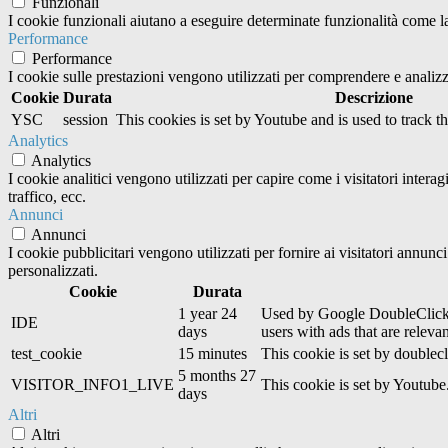
Funzionali
I cookie funzionali aiutano a eseguire determinate funzionalità come la 
Performance
Performance
I cookie sulle prestazioni vengono utilizzati per comprendere e analizza
Cookie
Durata
Descrizione
YSC
session
This cookies is set by Youtube and is used to track 
Analytics
Analytics
I cookie analitici vengono utilizzati per capire come i visitatori inter
traffico, ecc.
Annunci
Annunci
I cookie pubblicitari vengono utilizzati per fornire ai visitatori annun
personalizzati.
Cookie
Durata
1 year 24
Used by Google DoubleClick an
IDE
days
users with ads that are relevan
test_cookie
15 minutes
This cookie is set by doublecl
5 months 27
VISITOR_INFO1_LIVE
This cookie is set by Youtub
days
Altri
Altri