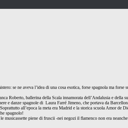
stero: se ne aveva l’idea di una cosa esotica, forse spagnola ma forse su
di Franca Roberto, ballerina della Scala innamorata dell’Andalusia e della 
acchere e danze spagnole di Laura Farré Jimeno, che portava da Barcellon
). Soprattutto all’epoca la meta era Madrid e la storica scuola Amor de D
 che spagnolo!
 le musicassette piene di fruscii -nei negozi il flamenco non era neanc