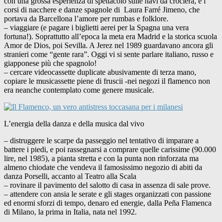
con una grossa esperienza di spettacolo sulle navi da crociera, e i
corsi di nacchere e danze spagnole di Laura Farré Jimeno, che
portava da Barcellona l’amore per rumbas e folklore.
– viaggiare (e pagare i biglietti aerei per la Spagna una vera
fortuna!). Soprattutto all’epoca la meta era Madrid e la storica scuola
Amor de Dios, poi Sevilla. A Jerez nel 1989 guardavano ancora gli
stranieri come “gente rara”. Oggi vi si sente parlare italiano, russo e
giapponese più che spagnolo!
– cercare videocassette duplicate abusivamente di terza mano,
copiare le musicassette piene di fruscii -nei negozi il flamenco non
era neanche contemplato come genere musicale.
L’energia della danza e della musica dal vivo
– distruggere le scarpe da passeggio nel tentativo di imparare a
battere i piedi, e poi rassegnarsi a comprare quelle carissime (90.000
lire, nel 1985), a pianta stretta e con la punta non rinforzata ma
almeno chiodate che vendeva il famosissimo negozio di abiti da
danza Porselli, accanto al Teatro alla Scala
– rovinare il pavimento del salotto di casa in assenza di sale prove.
– attendere con ansia le serate e gli stages organizzati con passione
ed enormi sforzi di tempo, denaro ed energie, dalla Peña Flamenca
di Milano, la prima in Italia, nata nel 1992.