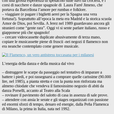
con una grossa esperienza di spettacolo sulle navi da crociera, e i
corsi di nacchere e danze spagnole di Laura Farré Jimeno, che
portava da Barcellona l’amore per rumbas e folklore.
– viaggiare (e pagare i biglietti aerei per la Spagna una vera
fortuna!). Soprattutto all’epoca la meta era Madrid e la storica scuola
Amor de Dios, poi Sevilla. A Jerez nel 1989 guardavano ancora gli
stranieri come “gente rara”. Oggi vi si sente parlare italiano, russo e
giapponese più che spagnolo!
– cercare videocassette duplicate abusivamente di terza mano,
copiare le musicassette piene di fruscii -nei negozi il flamenco non
era neanche contemplato come genere musicale.
L’energia della danza e della musica dal vivo
– distruggere le scarpe da passeggio nel tentativo di imparare a
battere i piedi, e poi rassegnarsi a comprare quelle carissime (90.000
lire, nel 1985), a pianta stretta e con la punta non rinforzata ma
almeno chiodate che vendeva il famosissimo negozio di abiti da
danza Porselli, accanto al Teatro alla Scala
– rovinare il pavimento del salotto di casa in assenza di sale prove.
– attendere con ansia le serate e gli stages organizzati con passione
ed enormi sforzi di tempo, denaro ed energie, dalla Peña Flamenca
di Milano, la prima in Italia, nata nel 1992.